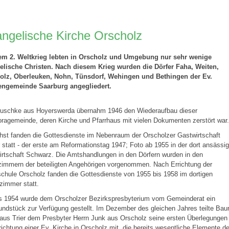
ngelische Kirche Orscholz
em 2. Weltkrieg lebten in Orscholz und Umgebung nur sehr wenige
elische Christen. Nach diesem Krieg wurden die Dörfer Faha, Weiten,
olz, Oberleuken, Nohn, Tünsdorf, Wehingen und Bethingen der Ev.
engemeinde Saarburg angegliedert.
Druschke aus Hoyerswerda übernahm 1946 den Wiederaufbau dieser
ragemeinde, deren Kirche und Pfarrhaus mit vielen Dokumenten zerstört war.
st fanden die Gottesdienste im Nebenraum der Orscholzer Gastwirtschaft
statt - der erste am Reformationstag 1947; Foto ab 1955 in der dort ansässi
rtschaft Schwarz. Die Amtshandlungen in den Dörfern wurden in den
immern der beteiligten Angehörigen vorgenommen. Nach Errichtung der
chule Orscholz fanden die Gottesdienste von 1955 bis 1958 im dortigen
zimmer statt.
ts 1954 wurde dem Orscholzer Bezirkspresbyterium vom Gemeinderat ein
ndstück zur Verfügung gestellt. Im Dezember des gleichen Jahres teilte Bau
aus Trier dem Presbyter Herrn Junk aus Orscholz seine ersten Überlegungen
richtung einer Ev. Kirche in Orscholz mit, die bereits wesentliche Elemente de