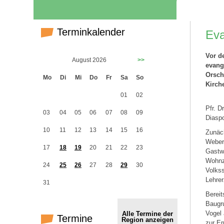
Terminkalender
Eva
Vor d
August 2026
>>
evang
Orsch
Mo
Di
Mi
Do
Fr
Sa
So
Kirch
01
02
Pfr. 
03
04
05
06
07
08
09
Diaspo
10
11
12
13
14
15
16
Zunäch
Weber 
17
18
19
20
21
22
23
Gastwi
Wohnz
24
25
26
27
28
29
30
Volkss
Lehrer
31
Berei
Baugru
Vogel 
Alle Termine der
Termine
Region anzeigen
zur Er