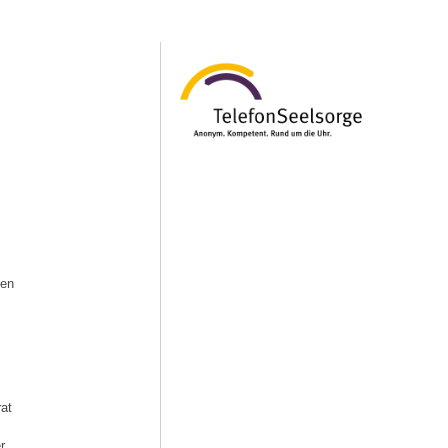
gen
rat
r