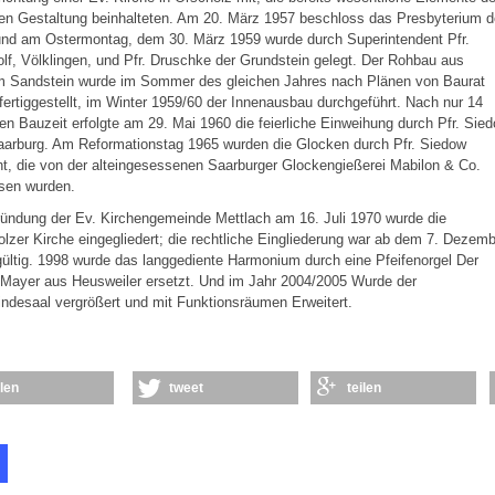
en Gestaltung beinhalteten. Am 20. März 1957 beschloss das Presbyterium 
und am Ostermontag, dem 30. März 1959 wurde durch Superintendent Pfr.
lf, Völklingen, und Pfr. Druschke der Grundstein gelegt. Der Rohbau aus
m Sandstein wurde im Sommer des gleichen Jahres nach Plänen von Baurat
fertiggestellt, im Winter 1959/60 der Innenausbau durchgeführt. Nach nur 14
n Bauzeit erfolgte am 29. Mai 1960 die feierliche Einweihung durch Pfr. Sie
aarburg. Am Reformationstag 1965 wurden die Glocken durch Pfr. Siedow
t, die von der alteingesessenen Saarburger Glockengießerei Mabilon & Co.
sen wurden.
ündung der Ev. Kirchengemeinde Mettlach am 16. Juli 1970 wurde die
lzer Kirche eingegliedert; die rechtliche Eingliederung war ab dem 7. Dezem
ültig. 1998 wurde das langgediente Harmonium durch eine Pfeifenorgel Der
 Mayer aus Heusweiler ersetzt. Und im Jahr 2004/2005 Wurde der
desaal vergrößert und mit Funktionsräumen Erweitert.
ilen
tweet
teilen