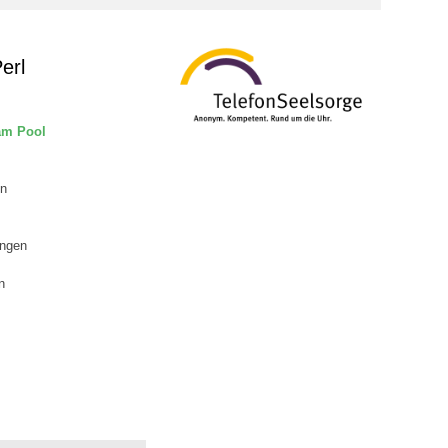
erl
 am Pool
in
ingen
n