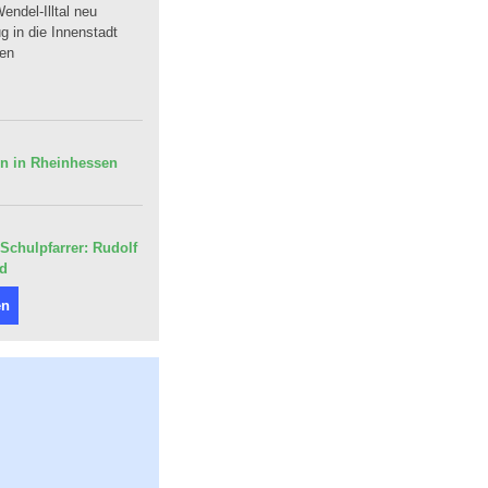
endel-Illtal neu
 in die Innenstadt
uen
en in Rheinhessen
Schulpfarrer: Rudolf
nd
en