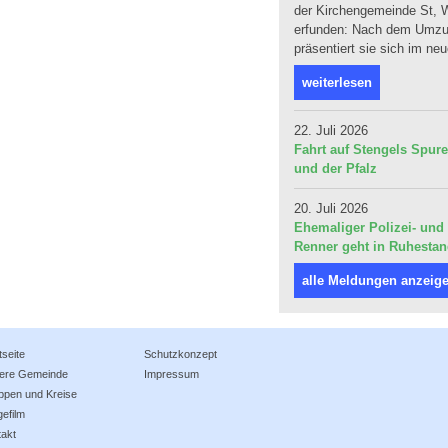
der Kirchengemeinde St, W
erfunden: Nach dem Umzug
präsentiert sie sich im ne
weiterlesen
22. Juli 2026
Fahrt auf Stengels Spur
und der Pfalz
20. Juli 2026
Ehemaliger Polizei- und 
Renner geht in Ruhesta
alle Meldungen anzeig
tseite
Schutzkonzept
ere Gemeinde
Impressum
ppen und Kreise
efilm
takt